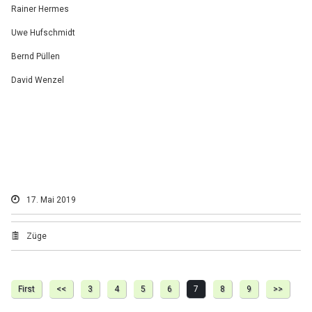
Rainer Hermes
Uwe Hufschmidt
Bernd Püllen
David Wenzel
17. Mai 2019
Züge
First
<<
3
4
5
6
7
8
9
>>