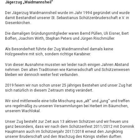
Jägerzug „Waidmannsheil“
Der Jägerzug Waidmannsheil wurde im Jahr 1994 gegründet und wurde
damit Bestandteil unserer St. Sebastianus Schützenbruderschaft e.V. in
Giesenkirchen.
Die damaligen Gründungsmitglieder waren Bernd Püllen, Uli Eisner, Bert
Boffen, Joachim Wirth, Stephan Peters und Jürgen Rischmüller.
Als Besonderheit führte der Zug Waidmannsheil damals keine
Holzgewehre mit sich, sondern richtige Karabiner.
Von dieser Ausnahme mussten wir leider nach einigen Jahren Abstand
nehmen. Den alten Traditionen wie Kameradschaft und Schützenwesen
bleiben wir dennoch weiter fest verbunden.
2019 feiern wir nun schon unser 25 jähriges Bestehen und unser Zug hat
sich natürlich in diesem Zeitraum stetig verändert.
Wir sind mittlerweile eine tolle Mischung aus „alt“ und „jung“ und treffen
uns regelmäßig zu unseren Versammlungen bei Herbert im Bäumchen,
unserem Wachlokal.
Unser Zug besteht zur Zeit aus 13 aktiven Schützen und wir freuen uns
ganz besonders, dass wir nach dem Schützenfest 2011/2012 mit Dominik
Hauptmann auch im Schützenjahr 2017/2018 erneut den Jungkönig
unserer Bruderschaft und den Wachzug des Königs stellen durften.