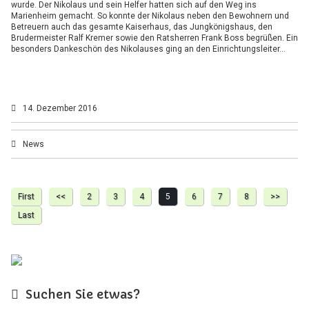
wurde. Der Nikolaus und sein Helfer hatten sich auf den Weg ins
Marienheim gemacht. So konnte der Nikolaus neben den Bewohnern und
Betreuern auch das gesamte Kaiserhaus, das Jungkönigshaus, den
Brudermeister Ralf Kremer sowie den Ratsherren Frank Boss begrüßen. Ein
besonders Dankeschön des Nikolauses ging an den Einrichtungsleiter…
14. Dezember 2016
News
First
<<
2
3
4
5
6
7
8
>>
Last
Suchen Sie etwas?