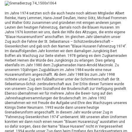
Im Jahre 1974 setzten sich die auch heute noch aktiven Mitglieder Albert
Reinke, Harry Lemmen, Hans-Josef Deußen, Heinz Götz, Michael Frommen
und Walter Götz zusammen und gründeten mit einigen anderen jungen
Leuten den heutigen Fahnenzug, damals noch die Blauen Husaren. Im
Jahre 1976 konnten wir uns, dank der Hilfe des Altzuges, die erste eigene
“Blaue Husarenuniform” anschaffen. Im gleichen Jahr übernahm unser
Zug auch die Fahne der St. Sebastianus – Schützenbruderschaft –
Giesenkirchen und gab sich den Namen “Blaue Husaren Fahnenzug 1974”.
Im darauffolgenden Jahr konnten wir dem damaligen Jungkönig Bert
Boffen als Wachzug zur Seite stehen. 1978 gelang es dem Zugkameraden
Herbert Heinen die Würde des Jungkönigs zu erlangen. Dies gelang
ebenfalls im Jahr 1980 dem Zugkameraden Hans-Arnold Macinski. Zu
unserem 10jährigen Zugjubiläum im Jahre 1984 wurde eine neue
Husarenuniform angeschafft. Ab dem Jahr 1988 bis zum Jahr 1998
richtete unser Zug ein Fußballturnier unter der Schirmherrschaft der St.
Sebastianus-Schüt- zenbruderschaft aus. Der Erlös dieser Turniere wurde
von unserem Zug dem Sozialfond der Bruderschaft zur Verfügung gestellt.
Ebenso übernahmen wir für mehrere Jahre die Bewir- tung auf den
Jahreshauptversammlungen der Bruderschaft. Im Jahre 1992
übernahmen wir mit Freude die Aufgabe und Ehre des Wachzuges unseres
Königs Dieter Neumann. 1993 wurde dann unsere heutige
Grenadieruniform angeschafft. In diesem Jahr wurde unser Zug in
“Fahnenzug Giesenkirchen 1974” umbenannt. Mit unseren alten Uniformen
konnten wir dann noch einen neuen “Blauen Husarenzug” ausstatten und
so dafür sorgen, dass der Name “Blaue Husaren” nicht in Vergessenheit
geriet. 1994 wurde unser Zug dann beim Empfang des Bezirksvertreters im