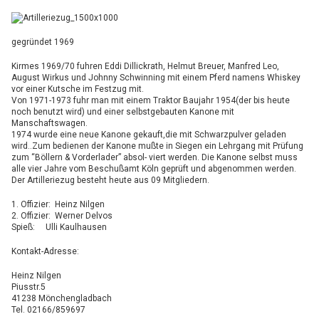
gegründet 1969
Kirmes 1969/70 fuhren Eddi Dillickrath, Helmut Breuer, Manfred Leo,
August Wirkus und Johnny Schwinning mit einem Pferd namens Whiskey
vor einer Kutsche im Festzug mit.
Von 1971-1973 fuhr man mit einem Traktor Baujahr 1954(der bis heute
noch benutzt wird) und einer selbstgebauten Kanone mit
Manschaftswagen.
1974 wurde eine neue Kanone gekauft,die mit Schwarzpulver geladen
wird..Zum bedienen der Kanone mußte in Siegen ein Lehrgang mit Prüfung
zum “Böllern & Vorderlader” absol- viert werden. Die Kanone selbst muss
alle vier Jahre vom Beschußamt Köln geprüft und abgenommen werden.
Der Artilleriezug besteht heute aus 09 Mitgliedern.
1. Offizier: Heinz Nilgen
2. Offizier: Werner Delvos
Spieß: Ulli Kaulhausen
Kontakt-Adresse:
Heinz Nilgen
Piusstr.5
41238 Mönchengladbach
Tel. 02166/859697