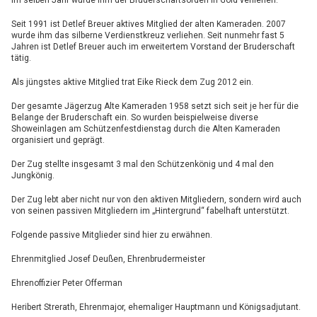
Im selben Jahr wurde ihm der Bruderschaftsorden in Gold verliehen.
Seit 1991 ist Detlef Breuer aktives Mitglied der alten Kameraden. 2007
wurde ihm das silberne Verdienstkreuz verliehen. Seit nunmehr fast 5
Jahren ist Detlef Breuer auch im erweitertem Vorstand der Bruderschaft
tätig.
Als jüngstes aktive Mitglied trat Eike Rieck dem Zug 2012 ein.
Der gesamte Jägerzug Alte Kameraden 1958 setzt sich seit je her für die
Belange der Bruderschaft ein. So wurden beispielweise diverse
Showeinlagen am Schützenfestdienstag durch die Alten Kameraden
organisiert und geprägt.
Der Zug stellte insgesamt 3 mal den Schützenkönig und 4 mal den
Jungkönig.
Der Zug lebt aber nicht nur von den aktiven Mitgliedern, sondern wird auch
von seinen passiven Mitgliedern im „Hintergrund“ fabelhaft unterstützt.
Folgende passive Mitglieder sind hier zu erwähnen.
Ehrenmitglied Josef Deußen, Ehrenbrudermeister
Ehrenoffizier Peter Offerman
Heribert Strerath, Ehrenmajor, ehemaliger Hauptmann und Königsadjutant.