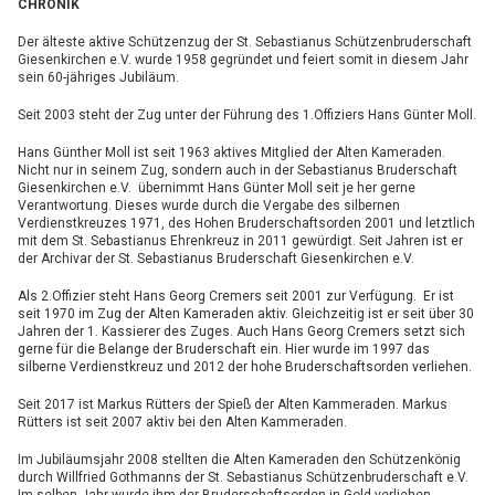
CHRONIK
Der älteste aktive Schützenzug der St. Sebastianus Schützenbruderschaft
Giesenkirchen e.V. wurde 1958 gegründet und feiert somit in diesem Jahr
sein 60-jähriges Jubiläum.
Seit 2003 steht der Zug unter der Führung des 1.Offiziers Hans Günter Moll.
Hans Günther Moll ist seit 1963 aktives Mitglied der Alten Kameraden.
Nicht nur in seinem Zug, sondern auch in der Sebastianus Bruderschaft
Giesenkirchen e.V. übernimmt Hans Günter Moll seit je her gerne
Verantwortung. Dieses wurde durch die Vergabe des silbernen
Verdienstkreuzes 1971, des Hohen Bruderschaftsorden 2001 und letztlich
mit dem St. Sebastianus Ehrenkreuz in 2011 gewürdigt. Seit Jahren ist er
der Archivar der St. Sebastianus Bruderschaft Giesenkirchen e.V.
Als 2.Offizier steht Hans Georg Cremers seit 2001 zur Verfügung. Er ist
seit 1970 im Zug der Alten Kameraden aktiv. Gleichzeitig ist er seit über 30
Jahren der 1. Kassierer des Zuges. Auch Hans Georg Cremers setzt sich
gerne für die Belange der Bruderschaft ein. Hier wurde im 1997 das
silberne Verdienstkreuz und 2012 der hohe Bruderschaftsorden verliehen.
Seit 2017 ist Markus Rütters der Spieß der Alten Kammeraden. Markus
Rütters ist seit 2007 aktiv bei den Alten Kammeraden.
Im Jubiläumsjahr 2008 stellten die Alten Kameraden den Schützenkönig
durch Willfried Gothmanns der St. Sebastianus Schützenbruderschaft e.V.